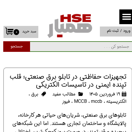
حساب کاربری من
تغییر گذر واژه
ورود
/
ثبت نام
سبد خرید
۰
سفارشات
جستجو
خروج از حساب کاربری
تجهیزات حفاظتی در تابلو برق صنعتی؛ قلب
تپنده ایمنی در تاسیسات الکتریکی
۱۹ فروردین ۱۴۰۵
مطالب مفید
برق
،
الکتریسیته
،
mccb
،
MCCB
،
فیوز
تابلوهای برق صنعتی، شریان‌های حیاتی هر کارخانه،
پالایشگاه و ساختمان تجاری هستند. اما این شبکه‌های
پیچیده و قدرتمند، در صورت بروز کوچک‌ترین اختلال،