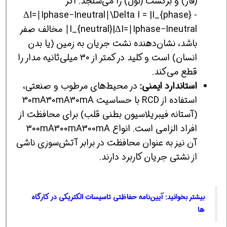
(فاز) و برگشت (نول) را می‌سنجد. اگر
ΔI=∣Iphase−Ineutral∣\Delta I = |I_{phase} -
I_{neutral}|ΔI=∣Iphase​−Ineutral​∣ مخالف صفر
باشد، نشان‌دهنده نشت جریان به زمین (یا بدن
انسان) است و کلید در کمتر از ۳۰ میلی‌ثانیه مدار را
قطع می‌کند.
استاندارد ایمنی:
در محیط‌های مرطوب و صنعتی،
استفاده از RCD با حساسیت 30mA30mA30mA
(آستانه فیبریلاسیون بطنی قلب) برای محافظت از
افراد الزامی است. انواع 300mA300mA300mA
آن نیز به عنوان محافظت در برابر آتش‌سوزی ناشی
از نشتی جریان کاربرد دارند.
بیشتر بخوانید: آیین‌نامه حفاظتی تاسیسات الکتریکی در کارگاه
ها