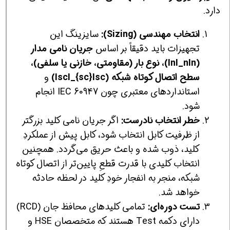
دارد.
انتخاب مهندسی (Sizing):
سایزینگ این
تجهیزات باید دقیقاً بر اساس
جریان نامی مدار
(InI_nIn​)، نوع بار (مقاومتی، خازنی یا سلفی)،
سطح اتصال کوتاه شبکه (IscI_{sc}Isc​)
و
استانداردهای معتبری چون IEC 60947 انجام
شود.
خطر انتخاب نادرست:
اگر جریان نامی کلید بزرگتر
از ظرفیت کابل انتخاب شود، کابل پیش از عملکردِ
کلید، ذوب شده و باعث حریق می‌گردد. همچنین
انتخاب کلیدی با قدرت قطعِ پایین‌تر از اتصال کوتاه
شبکه، منجر به انفجار خودِ کلید در لحظه حادثه
خواهد شد.
تست دوره‌ای:
تمامی کلیدهای محافظ جان (RCD)
دارای دکمه Test هستند که متخصصان HSE و