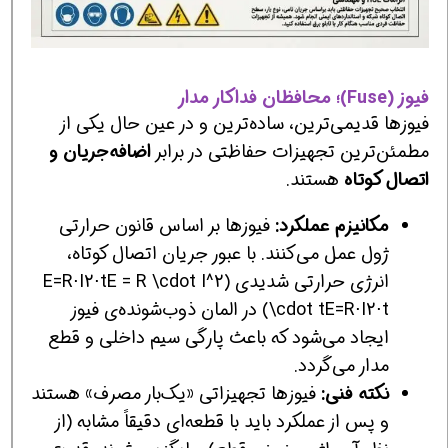
فیوز (Fuse)؛ محافظان فداکار مدار
فیوزها قدیمی‌ترین، ساده‌ترین و در عین حال یکی از
مطمئن‌ترین تجهیزات حفاظتی در برابر
اضافه‌جریان و
اتصال کوتاه
هستند.
مکانیزم عملکرد:
فیوزها بر اساس قانون حرارتی
ژول عمل می‌کنند. با عبور جریان اتصال کوتاه،
انرژی حرارتی شدیدی (E=R⋅I2⋅tE = R \cdot I^2
\cdot tE=R⋅I2⋅t) در المان ذوب‌شونده‌ی فیوز
ایجاد می‌شود که باعث پارگی سیم داخلی و قطع
مدار می‌گردد.
نکته فنی:
فیوزها تجهیزاتی «یک‌بار مصرف» هستند
و پس از عملکرد باید با قطعه‌ای دقیقاً مشابه (از