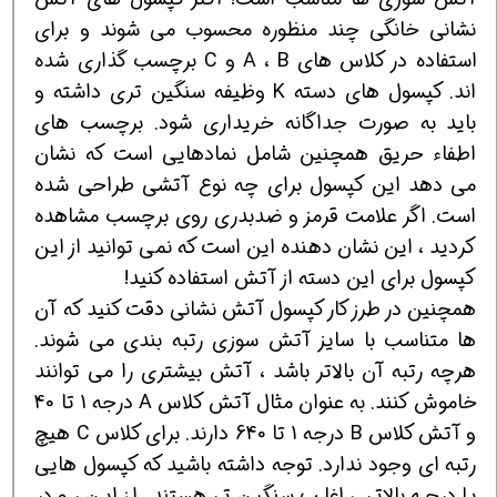
نشانی خانگی چند منظوره محسوب می شوند و برای
استفاده در کلاس های A ، B و C برچسب گذاری شده
اند. کپسول های دسته K وظیفه سنگین تری داشته و
باید به صورت جداگانه خریداری شود. برچسب های
اطفاء حریق همچنین شامل نمادهایی است که نشان
می دهد این کپسول برای چه نوع آتشی طراحی شده
است. اگر علامت قرمز و ضدبدری روی برچسب مشاهده
کردید ، این نشان دهنده این است که نمی توانید از این
کپسول برای این دسته از آتش استفاده کنید!
همچنین در طرز کار کپسول آتش نشانی دقت کنید که آن
ها متناسب با سایز آتش سوزی رتبه بندی می شوند.
هرچه رتبه آن بالاتر باشد ، آتش بیشتری را می توانند
خاموش کنند. به عنوان مثال آتش کلاس A درجه 1 تا 40
و آتش کلاس B درجه 1 تا 640 دارند. برای کلاس C هیچ
رتبه ای وجود ندارد. توجه داشته باشید که کپسول هایی
با درجه بالاتر ، اغلب سنگین تر هستند. از این رو در