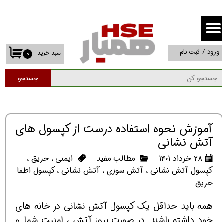
حساب کاربری من
تغییر گذر واژه
ورود
/
ثبت نام
سبد خرید
۰
سفارشات
جستجو
خروج از حساب کاربری
آموزش نحوه استفاده درست از کپسول های
آتش نشانی
۲۸ خرداد ۱۴۰۱
مطالب مفید
ایمنی
،
حریق
،
کپسول آتش نشانی
،
آتش سوزی
،
آتش نشانی
،
کپسول اطفا
حریق
همه باید حداقل یک کپسول آتش نشانی در خانه های
خود داشته باشند. در صورت بروز آتش ، امنیت شما و