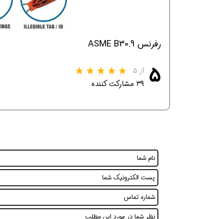
رفرنس ASME B30.9
۵
از ۵
۳۹ مشارکت کننده