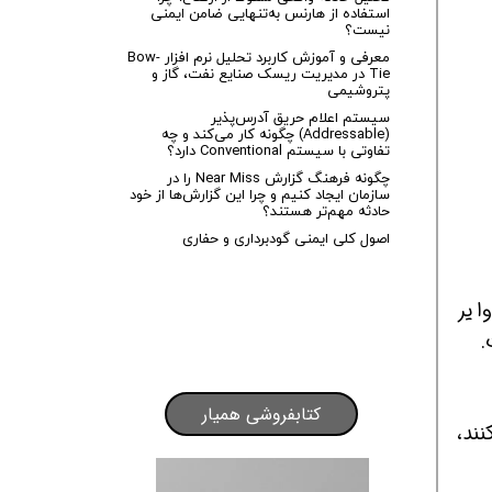
استفاده از هارنس به‌تنهایی ضامن ایمنی
نیست؟
معرفی و آموزش کاربرد تحلیل نرم افزار Bow-
Tie در مدیریت ریسک صنایع نفت، گاز و
پتروشیمی
سیستم اعلام حریق آدرس‌پذیر
(Addressable) چگونه کار می‌کند و چه
تفاوتی با سیستم Conventional دارد؟
چگونه فرهنگ گزارش Near Miss را در
سازمان ایجاد کنیم و چرا این گزارش‌ها از خود
حادثه مهم‌تر هستند؟
اصول کلی ایمنی گودبرداری و حفاری
که تعدادی استرند دور مغزی پیچیده شده است و سیم بکسل واحد را ایجاد می کنند، ۱۰ وایر
کتابفروشی همیار
نند،