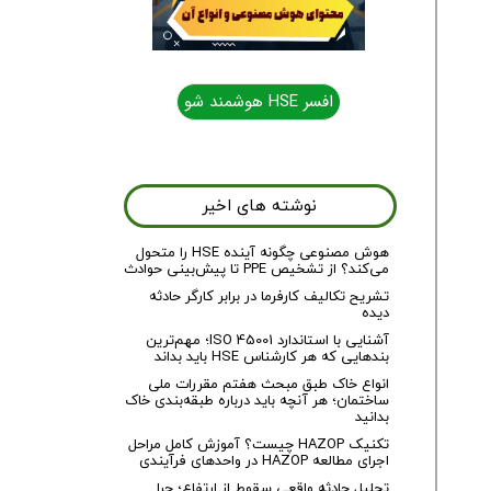
افسر HSE هوشمند شو
نوشته های اخیر
هوش مصنوعی چگونه آینده HSE را متحول
می‌کند؟ از تشخیص PPE تا پیش‌بینی حوادث
تشریح تکالیف کارفرما در برابر کارگر حادثه
دیده
آشنایی با استاندارد ISO 45001؛ مهم‌ترین
بندهایی که هر کارشناس HSE باید بداند
انواع خاک طبق مبحث هفتم مقررات ملی
ساختمان؛ هر آنچه باید درباره طبقه‌بندی خاک
بدانید
تکنیک HAZOP چیست؟ آموزش کامل مراحل
اجرای مطالعه HAZOP در واحدهای فرآیندی
تحلیل حادثه واقعی سقوط از ارتفاع؛ چرا