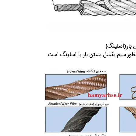
 شو
افسر HSE هوشمند شو
افسر HSE هوشمند شو
 بار(اسلینگ)
ور سیم بکسل بستن بار یا اسلینگ است: