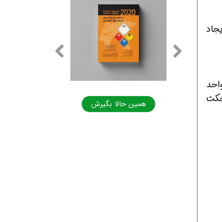
یجاد
واحد
، سیم بکسل ریجکت
ا بگیرش
همین حالا بگیرش