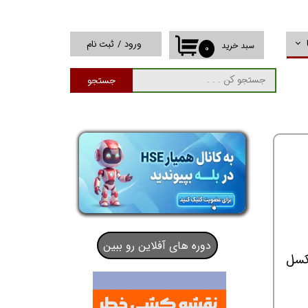
ورود
/
ثبت نام
سبد خرید
۰
حساب کاربری من
جستجو
تغییر گذر واژه
سفارشات
خروج از حساب
کاربری
دوره های آفلاین رو ببین
 برابر قطر سیم بکسل