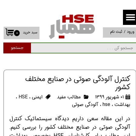
حساب کاربری من
تغییر گذر واژه
ورود
/
ثبت نام
سبد خرید
۰
سفارشات
جستجو
خروج از حساب کاربری
کنترل آلودگی صوتی در صنایع مختلف
کشور
۰۱ شهریور ۱۳۹۹
مطالب مفید
ایمنی
،
HSE
،
بهداشت
،
hse
،
آلودگی صوتی
در این مقاله سعی داریم دیدگاه سیستماتیک کنترل
آلودگی صوتی در صنایع مختلف کشور را بررسی کنیم.
این مطلب برای کارشناسان HSE بخصوص بهداشت