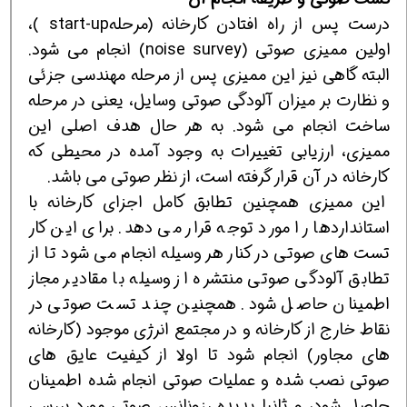
درست پس از راه افتادن کارخانه (مرحلهstart-up )،
اولین ممیزی صوتی (noise survey) انجام می شود.
البته گاهی نیز این ممیزی پس از مرحله مهندسی جزئی
و نظارت بر میزان آلودگی صوتی وسایل، یعنی در مرحله
ساخت انجام می شود. به هر حال هدف اصلی این
ممیزی، ارزیابی تغییرات به وجود آمده در محیطی که
کارخانه در آن قرار گرفته است، از نظر صوتی می باشد.
این ممیزی همچنین تطابق کامل اجزای کارخانه با
استانداردها را مورد توجه قرار می دهد. برای این کار
تست های صوتی در کنار هر وسیله انجام می شود تا از
تطابق آلودگی صوتی منتشره از وسیله با مقادیر مجاز
اطمینان حاصل شود. همچنین چند تست صوتی در
نقاط خارج از کارخانه و در مجتمع انرژی موجود (کارخانه
های مجاور) انجام شود تا اولا از کیفیت عایق های
صوتی نصب شده و عملیات صوتی انجام شده اطمینان
حاصل شود، و ثانیا پدیده رزونانس صوتی مورد بررسی