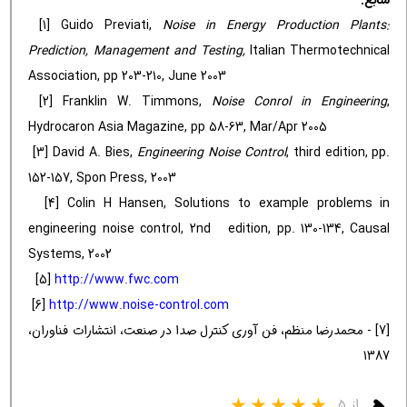
[1] Guido Previati,
Noise in Energy Production Plants:
Prediction, Management and Testing,
Italian Thermotechnical
Association, pp 203-210, June 2003
[2] Franklin W. Timmons,
Noise Conrol in Engineering
,
Hydrocaron Asia Magazine, pp 58-63, Mar/Apr 2005
[3] David A. Bies,
Engineering Noise Control
, third edition, pp.
152-157, Spon Press, 2003
[4] Colin H Hansen, Solutions to example problems in
engineering noise control, 2nd edition, pp. 130-134, Causal
Systems, 2002
[5]
http://www.fwc.com
[6]
http://www.noise-control.com
[7] - محمدرضا منظم، فن آوری کنترل صدا در صنعت، انتشارات فناوران،
1387
از ۵