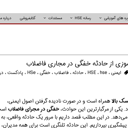
ره های آموزشی
رسانه HSE
مستندات
کتابفروشی
درباره ما
ایمنی
،
hse
،
HSE
،
حادثه
،
فاضلاب
،
خفگی
،
HSe
،
پادکست
،
در
ک بالا
همراه است و در صورت نادیده گرفتن اصول ایمنی،
د. یکی از مرگبارترین این حوادث،
خفگی در مجرای فاضلاب
است
می‌دهد. در این مطلب قصد داریم با مرور یک حادثه واقعی، به
پیشگیری بپردازیم. این حادثه تلنگری است برای همه مدیران،