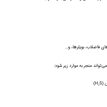
 شو
افسر HSE هوشمند شو
افسر HSE هوشمند شو
ی فاضلاب، بویلرها، و...
ی‌تواند منجر به موارد زیر شود:
H)