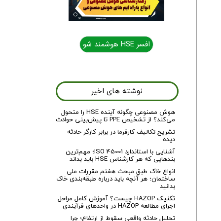
افسر HSE هوشمند شو
افسر HSE هوشمند شو
نوشته های اخیر
هوش مصنوعی چگونه آینده HSE را متحول
می‌کند؟ از تشخیص PPE تا پیش‌بینی حوادث
تشریح تکالیف کارفرما در برابر کارگر حادثه
دیده
آشنایی با استاندارد ISO 45001؛ مهم‌ترین
بندهایی که هر کارشناس HSE باید بداند
انواع خاک طبق مبحث هفتم مقررات ملی
ساختمان؛ هر آنچه باید درباره طبقه‌بندی خاک
بدانید
تکنیک HAZOP چیست؟ آموزش کامل مراحل
اجرای مطالعه HAZOP در واحدهای فرآیندی
تحلیل حادثه واقعی سقوط از ارتفاع؛ چرا