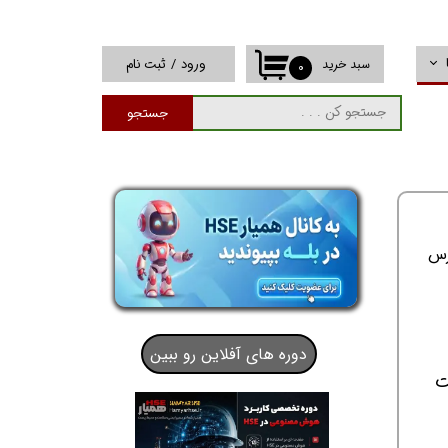
ورود
/
ثبت نام
سبد خرید
۰
حساب کاربری من
جستجو
تغییر گذر واژه
سفارشات
خروج از حساب
کاربری
س
دوره های آفلاین رو ببین