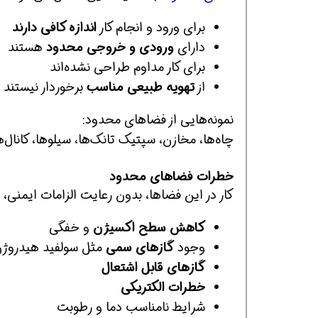
برای ورود و انجام کار
اندازه کافی دارند
دارای
ورودی و خروجی محدود
هستند
افسر HSE هوشمند شو
افسر HSE هوشمند شو
افسر HSE هوشمند
برای کار مداوم طراحی نشده‌اند
از
تهویه طبیعی مناسب
برخوردار نیستند
نمونه‌هایی از فضاهای محدود:
چاه‌ها، مخازن، سپتیک تانک‌ها، سیلوها، کانال‌ها
خطرات فضاهای محدود
کار در این فضاها، بدون رعایت الزامات ایمنی، م
کاهش سطح اکسیژن
و خفگی
وجود
گازهای سمی
مثل سولفید هیدروژن (₂S
گازهای قابل اشتعال
خطرات الکتریکی
شرایط نامناسب دما و رطوبت