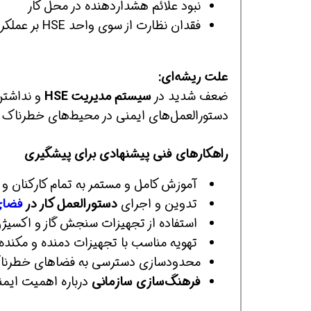
نبود علائم هشداردهنده در محل کار
فقدان نظارت از سوی واحد HSE بر عملکرد پیمانکاران
علت ریشه‌ای:
ضعف شدید در
سیستم مدیریت HSE
و نداشتن
دستورالعمل‌های ایمنی در محیط‌های خطرناک
همین حالا بگیرش
همین حالا بگیرش
همی
راهکارهای فنی پیشنهادی برای پیشگیری
آموزش کامل و مستمر به تمام کارکنان و
تدوین و اجرای
دستورالعمل کار در
فضای
استفاده از تجهیزات سنجش گاز و اکسیژن 
تهویه مناسب با تجهیزات دمنده و مکنده
محدودسازی دسترسی به فضاهای خطرناک
فرهنگ‌سازی سازمانی
درباره اهمیت ایمنی و HSE در عمل