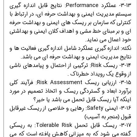
3-13- عملکرد Performance: نتایج قابل اندازه گیری
سیستم مدیریت ایمنی و بهداشت حرفه ای، در ارتباط با
کنترلی که سازمان بر ریسک های ایمنی و بهداشت حرفه
ای و بر مبنای خط مشی و اهداف کلان ایمنی و بهداشتی
خود اعمال می نماید.
نکته: اندازه گیری عملکرد شامل اندازه گیری فعالیت ها و
نتایج مدیریت ایمنی و بهداشت حرفه ای می باشد.
3-14- ریسک Risk: ترکیبی از احتمال و پیامدهای ناشی
از وقوع یک رویداد خطرناک .
3-15- ارزیابی ریسک Risk Assessment: فرآیند کلی
برآورد ابعاد و گستردگی ریسک و اتخاذ تصمیم در مورد
اینکه آیا ریسک قابل تحمل می باشد یا خیر؟
3-16- ایمنی Safety: رهایی و خلاصی از ریسک غیرقابل
قبول (منجر به آسیب)
3-17- ریسک قابل تحمل Tolerable Risk: به ریسکی
گفته می شود که به میزانی کاهش یافته است که می