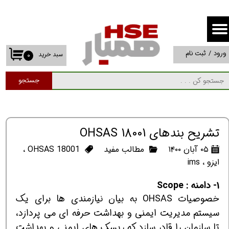
حساب کاربری من
تغییر گذر واژه
ورود
/
ثبت نام
سبد خرید
۰
سفارشات
جستجو
خروج از حساب کاربری
تشریح بندهای OHSAS 18001
۰۵ آبان ۱۴۰۰
مطالب مفید
OHSAS 18001
،
ایزو
،
ims
1- دامنه : Scope
خصوصیات OHSAS به بیان نیازمندی ها برای یک
سیستم مدیریت ایمنی و بهداشت حرفه ای می پردازد،
تا سازمان را قادر سازد که ریسک های ایمنی و بهداشت