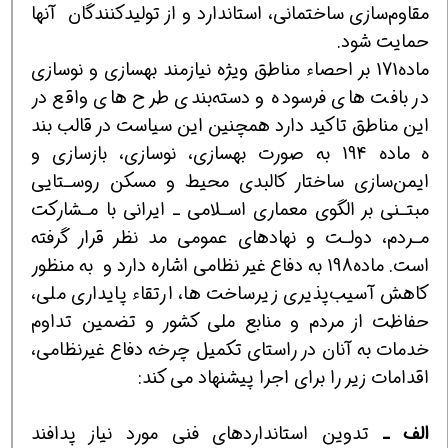
مقاوم‌سازی ساختمانی، استاندارد و از تولیدکنندگان آنها
حمایت شود.
ماده171 بر احصاء مناطق ویژه نیازمند بهسازی و نوسازی
در بافت های فرسوده و دسته‌بندی طرح های واقع در
این مناطق تاكید دارد همچنین این سیاست در قالب بند
ه ماده 194 به صورت بهسازی، نوسازی، بازسازی و
ایمن‌سازی ساختار کالبدی محیط و مسکن روسـتایی
مبتـنی بر الگوی معماری اسـلامی ـ ایرانی با مـشارکت
مـردم، دولـت و نهادهای عمومی مد نظر قرار گرفته
است. ماده198 به دفاع غیر نظامی اشاره دارد و به منظور
کاهش آسیب‌پذیری زیرساخت ها، ارتقاء پایداری ملی،
حفاظت از مردم و منابع ملی کشور و تضمین تداوم
خدمات به آنان در راستای تکمیل چرخه دفاع غیرنظامی،
اقدامات زیر را برای اجرا پیشنهاد می كند:
الف ـ
تدوین استانداردهای فنی مورد نیاز پدافند