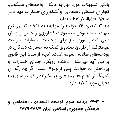
بانكی تسهیلات مورد نیاز به‌ مالكان واحدهای مسكونی،
تجاری صنعتی، معدنی و كشاورزی خسارت دیده در
مناطق فوق‌الذكر اعطاء نماید.
بند 3 تبصره 74 دولت را موظف به اتخاذ تدابیر لازم
جهت بیمه نمودن محصولات كشاورزی و دامی و پیش
بینی اعتبار مورد نیاز برای پرداخت خسارات حوادث
‌غیرمترقبه از طریق صندوق كمك به خسارت دیدگان در
بودجه‌های سالانه نموده است. آنچه از مفاد این قانون
بر می آید نیز نشان دهنده رویكرد جبران خسارات و
پرداختن به حوادث پس از وقوع است. اگر چه رگه ای
كمرنگ از انجام فعالیت های پیشگیرانه را نیز در مدیریت
بحران مورد تاكید دارد.
3-3- برنامه سوم توسعه اقتصادی، اجتماعی و
فرهنگی جمهوری اسلامی ایران 1383-1379