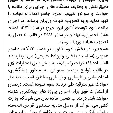
دقیق نقش و وظایف دستگاه های اجرایی برای مقابله با
حوادث و سوانح طبیعی طرح جامع امداد و نجات را
تهیه نماید و به تصویب هیات وزیران برساند. در اجرای
برنامه سوم توسعه كشور این طرح در سال 1379 توسط
هلال احمر پیشنهاد و در سال 1382 در قالب 5 فصل به
تصویب هیات وزیران رسید.
همچنین در بخش دوم قانون در فصل 23 كه به امور
عمومی (سیاست داخلی و روابط خارجی) می پردازد بند
الف ماده 181 دولت را موظف به پیش بینی اعتبارات لازم
در قالب لوایح بودجه سنواتی به منظور پیشگشری،
امدادرسانی و بازسازی و نوسازی مناطق آسیب دیده از
حوادث غیر مترقبه طی برنامه سوم نموده است. درصدی
از اعتبارات فوق برای اجرای پروژه های پیشگیری هزینه
خواهد شد. در بند ب همین ماده بیان می شود كه وزارت
كشور می تواند از محل منابع صندوق قرض الحسنه
سامانه بانكی و در صورت عدم تكافو از محل سایر منابع