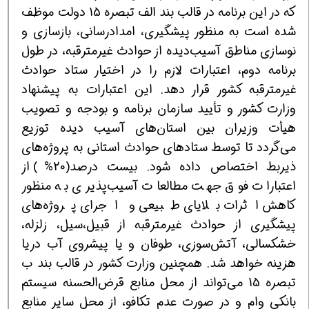
كه در این برنامه در قالب بند الف تبصره 15 دولت موظف
شده است به منظور پیشگیری، امدادرسانی، بازسازی و
نوسازی مناطق آسیب‌دیده از حوادث غیرمترقبه، در طول
برنامه دوم، ‌اعتبارات لازم را در اختیار ستاد حوادث
غیرمترقبه كشور قرار دهد. این اعتبارات به پیشنهاد
وزارت كشور و تأیید سازمان برنامه و بودجه و تصویب
‌هیأت وزیران بین استان‌های آسیب دیده توزیع
می‌گردد تا توسط ستادهای حوادث استانی به پروژه‌های
ذیربط اختصاص داده شود. بیست درصد(20%) از
اعتبارات فوق جهت مطالعات آسیب‌پذیری به منظور
كاهش اثرات بلایای طبیعی و اجرای پروژه‌های
پیشگیری از حوادث غیرمترقبه از قبیل،‌سیل، زلزله،
خشكسالی، آتش‌سوزی، طوفان و یا پیشروی آب دریا
هزینه خواهد شد. همچنین وزارت كشور در قالب بند ب
تبصره 15 می‌تواند از محل منابع قرض‌الحسنه سیستم
بانكی وام و در صورت عدم تكافو، از محل سایر منابع