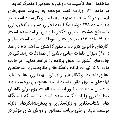
ساختمان ها، تأسیسات دولتی و عمومی) متمرکز نماید.
در ماده 129 وزارت نفت موظف به رعایت معیارهای
ایمنی در اكتشافات مربوط به نفت و گاز شده است. در
بند و ماده 148 دولت مکلف به اجرای عملیات آبخیزداری
تا سطح هشت میلیون هکتار تا پایان برنامه شده است.
بند 3 ماده 163 نیز دولت را موظف نموده است ساز و
کارهای قانونی لازم به منظور کاهش سالانه ده درصد
(10%) میزان تلفات جانی ناشی از تصادفات رانندگی در
جاده‌های کشور در طول برنامه را فراهم نماید. در قالب
ماده 168 نیز به ارائه راهكارهای مقاوم‌سازی ساختمان
ها پرداخته و تكالیفی را برای شهرداری ها و سایر
نهادهای مسول مقرر داشته است. همچنین برحسب بند
د همین ماده به منظور انجام مطالعات لازم برای کاهش
خطرپذیری زلزله تلكیف شده است تا شبکه ایستگاه
های شتاب‌نگاری و زلزله‌نگاری و پیش‌نشانگرهای زلزله
توسعه یابد و طی برنامه مصالح و روش های مؤثر در