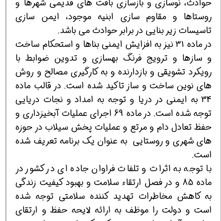
حوادث، نوسازی و بازسازی بافت های قدیمی شهرها و
روستاها و مقاوم سازی ابنیه موجود، ایمن سازی
تاسیسات زیر بنایی در برابر حوادث می باشد.
در ماده 31 نیز به افزایش ایمنی بناها و استحكام ساخت
و سازها و ترویج فرنگ بهسازی و تدوین ضوابط با
رویكرد تشویقی و بازدارنده و به كارگیری مصالح و روش
های نوین ساخت و ساز تاكید شده است. در قالب ماده
34 به ایمنی در دریا و توجه به امداد و نجات دریایی
توجه شده است. در ماده 69 اجرای عملیات آبخیزداری و
حفظ تعادل دام و مرتع و عملیات پخش سیلاب در حوزه
های شهری و روستایی به عنوان یك برنامه تعریف شده
است.
با توجه به اثرات و تلفات فراوان جاده ای در كشور در
ماده 85 و در فصل ارتقاء سلامت و بهبود كیفیت زندگی
به كاهش مخاطرات تهدید كننده سلامتی توجه شده
است و دولت را موظف به ارائه لایحه حفظ و ارتقای