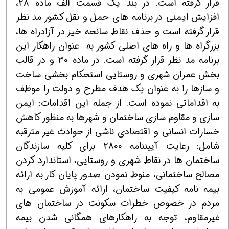
قرار گرفته است. در بند یك قسمت الف ماده 28،
افزایش ایمنی در برنامه های حمل و نقل كشور مد نظر
قرار گرفته است و حذف نقاط سانحه خیز در آزادراه ها،
بزرگراه ها و راه های اصلی كشور به عنوان راهكار این
برنامه مد نظر قرار گرفته است. در ماده 30 و در قالب
بخش عمران شهری و روستایی استحكام بخشی ساخت
و سازها را به عنوان یك هدف مطرح و دولت را موظف
به اقداماتی نموده است. از جمله این اقدامات: ایمن
سازی و مقاوم سازی ساختمان و شهرها به منظور كاهش
خسارات انسانی و اقتصادی ناشی از حوادث غیر مترقبه
شامل: رعایت آیین‎نامه 2800 برای كلیه سازندگان
ساختمان ها در نقاط شهری و روستایی، استاندارد كردن
مصالح ساختمانی، منوط نمودن صدور پایان كار به ارائه
بیمه نامه كیفیت ساختمان، ارائه آموزش عمومی به
مردم در خصوص خطرات سكونت در ساختمان های
غیرمقاوم، توجه به راهكارهای همگانی شدن بیمه