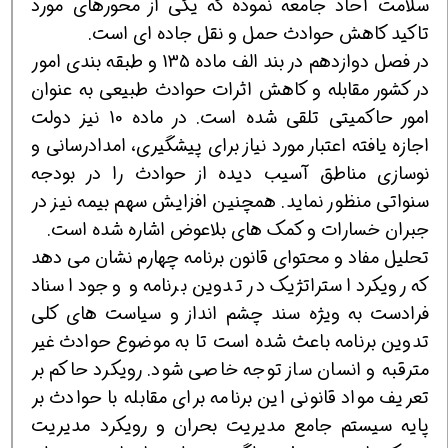
سلامت آحاد جامعه نموده كه یكی از محورهای مورد
تاكید كاهش حوادث حمل و نقل جاده ای است.
در فصل دوازدهم در بند الف ماده 135 و طبقه بندی امور
در كشور مقابله و كاهش اثرات حوادث طبیعی به عنوان
امور حاكمیتی تلقی شده است. در ماده 10 نیز دولت
اجازه یافته اعتبار مورد نیاز برای پیشگیری، امدادرسانی و
نوسازی مناطق آسیب دیده از حوادث را در بودجه
سنواتی منظور نماید. همچنین افزایش سهم بیمه نیز در
جبران خسارات و كمك های بلاعوض اشاره شده است.
تحلیل مفاد و محتوای قانون برنامه چهارم نشان می دهد
كه رویكرد استراتژیك در تدوین برنامه و وجود اسناد
فرادست به ویژه سند چشم انداز و سیاست های كلی
تدوین برنامه باعث شده است تا به موضوع حوادث غیر
مترقبه و انسان ساز توجه خاصی شود. رویكرد حاكم بر
تعریف مواد قانونی این برنامه برای مقابله با حوادث بر
پایه سیستم جامع مدیریت بحران و رویكرد مدیریت