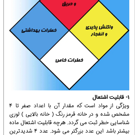
1- قابليت اشتعال
ويژگي از مواد است كه مقدار آن با اعداد صفر تا 4
مشخص شده و در خانه قرمز رنگ ( خانه بالايي ) لوزي
شناسايي خطر ثبت مي گردد. هرچه قابليت اشتعال ماده
بيشتر باشد اين عدد بزرگتر مي شود. عدد 4 شديدترين