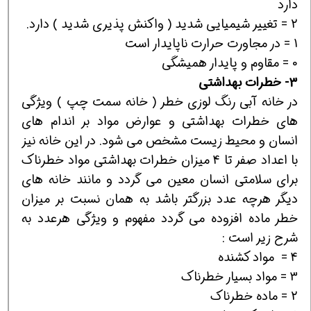
دارد
2 = تغيير شيميايي شديد ( واكنش پذيري شديد ) دارد.
1 = در مجاورت حرارت ناپايدار است
0 = مقاوم و پايدار هميشگي
3-
خطرات بهداشتي
در خانه آبي رنگ لوزي خطر ( خانه سمت چپ ) ويژگي
هاي خطرات بهداشتي و عوارض مواد بر اندام هاي
انسان و محيط زيست مشخص مي شود. در اين خانه نيز
با اعداد صفر تا 4 ميزان خطرات بهداشتي مواد خطرناك
براي سلامتي انسان معين مي گردد و مانند خانه هاي
ديگر هرچه عدد بزرگتر باشد به همان نسبت بر ميزان
خطر ماده افزوده مي گردد مفهوم و ويژگي هرعدد به
شرح زير است :
4 = مواد كشنده
3 = مواد بسيار خطرناك
2 = ماده خطرناك