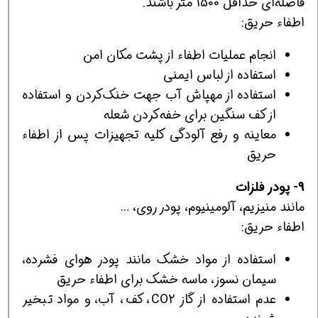
فاصله‌اي حداقل 1500 متر باشند.
اطفاء حريق:
انجام عمليات اطفاء از پشت مكان امن
استفاده از لباس ايمني
استفاده از مهپاش آب جهت خنك‌كردن و استفاده
از كف سنگين براي خفه‌كردن شعله
معاينه و رفع آلودگي كليه تجهيزات پس از اطفاء
حريق
9- پودر فلزات
مانند منيزيم، آلومينيوم، پودر روي، …
اطفاء حريق:
استفاده از مواد خشك مانند پودر هواي فشرده،
سيمان نسوز، ماسه خشك براي اطفاء حريق
عدم استفاده از گاز CO2، كف، آب، و مواد تبخير