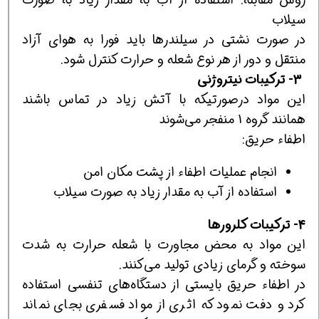
سيلاب
در صورت نشتي در سيلندرها بايد فورا به هواي آزاد
منتقل و دور از هر نوع شعله و حرارت كنترل شود.
3- تركيبات نیتروژنی
اين مواد درصورتيكه با آتش زياد در تماس باشند
همانند گروه 1 منفجر مي‌شوند
اطفاء حريق:
انجام عمليات اطفاء از پشت مكان امن
استفاده از آب به مقدار زياد به صورت سيلاب
4- تركيبات كلرورها
اين مواد به محض مجاورت با شعله حرارت به شدت
سوخته و گرماي زيادي توليد مي‌كنند.
در اطفاء حريق بايستي از دستگاه‌هاي تنفسي استفاده
كرد و دفت نمود كه اثري از مواد فسفري بجاي نماند