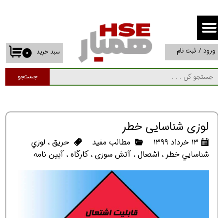
حساب کاربری من
تغییر گذر واژه
ورود
/
ثبت نام
سبد خرید
۰
سفارشات
جستجو
خروج از حساب کاربری
لوزي شناسايي خطر
۱۳ خرداد ۱۳۹۹
مطالب مفید
حریق
،
لوزي
شناسايي خطر
،
اشتعال
،
آتش سوزی
،
کارگاه
،
آیین نامه