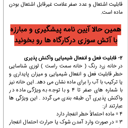
قابليت اشتعال و عدد صفر علامت غيرقابل اشتعال بودن
ماده است.
همین حالا آیین نامه پیشگیری و مبارزه
با آتش سوزی درکارگاه ها رو بخونید
2- قابليت فعل و انفعال شيميايي واكنش پذيری
در خانه زرد رنگ ( خانه سمت راست ) لوزي شناسايي
خطر قابليت فعل و انفعال شيميايي و ميزان پايداري و
يا تركيب با آب را براي ماده نشان مي دهد. اين خانه نيز
با شماره هاي صفر تا 4 و با توجه به ويژگي ماده در
واكنش پذيري آن طبقه بندي مي گردد . اين ويژگي ها
عبارتند از:
4 = ماده احتمالاً خطر انفجار دارد
3 = در صورت وارد آمدن شوك يا حرارت احتمال انفجار