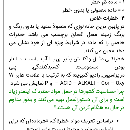
1 = ماده كم خطر
0 = ماده معمولي يا بدون خطر
4- خطرات خاص
در پايين ترين خانه لوزي كه معمولاً سفيد يا بدون رنگ و
برنگ زمينه محل الصاق برچسب مي باشد خطرات
خاصي را كه ماده در شرايط ويژه اي از خود نشان مي
دهد معين مي كنند.
خطراتي مثل واكنش پذيري با آب, اسيد يا باز
بودن, مسموميت, اكسيدكنندگي, پلي
مريزاسيون, راديواكتيويته كه به ترتيب با علامت هاي W
– ACID – ALKALI – Cor – Oxy و P نمايش مي شود.
چرا حساسيت كشورها در حمل مواد خطرناك اينقدر زياد
است و براي آن دستورالعمل تهيه مي‌كنند و بطور مداوم
در حال به هنگام كردن آن هستند؟
براساس تعريف مواد خطرناك، «هرماده‌اي كه براي
انسان، حيوان و محيط زيست مضر است».