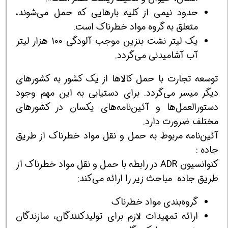
حدود نيمي از كليه بارهايي كه حمل مي‌شوند،
متعلق به گروه مواد خطرناك است.
يك ليتر نشت بنزين موجب آلودگي 100 هزار ليتر
آب آشاميدني مي‌گردد.
توسعه تجارت با حمل كالاها از يك كشور به كشورهاي
ديگر ميسر مي‌گردد. براي دستيابي به اين مهم وجود
دستورالعمل‌ها و آئين‌نامه‌هاي يكسان در كشورهاي
مختلف ضرورت دارد.
آئين‌نامه مربوط به حمل و نقل مواد خطرناك از طريق
جاده :
كنوانسيون ADR در رابطه با حمل و نقل مواد خطرناك از
طريق جاده مباحث زير را ارائه مي‌كند:
گروه‌بندي مواد خطرناك
ارائه تمهيدات لازم براي توليدكنندگان، سازندگان