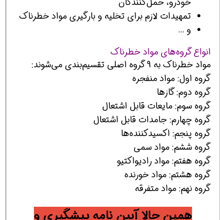
خودرو، حمل‌كنندگان
تمهيدات لازم براي تخليه و بارگيري مواد خطرناك
و …
انواع گروه‌های مواد خطرناک
مواد خطرناك به 9 گروه اصلي تقسيم‌بندي مي‌شوند:
گروه اول: مواد منفجره
گروه دوم: گازها
گروه سوم: مايعات قابل اشتعال
گروه چهارم: جامدات قابل اشتعال
گروه پنجم: اكسيدكننده‌ها
گروه ششم: مواد سمي
گروه هفتم: مواد راديواكتيو
گروه هشتم: مواد خورنده
گروه نهم: مواد متفرقه
همین حالا آیین نامه پیشگیری و