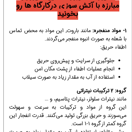
مبارزه با آتش سوزی درکارگاه ها رو
بخونید
1- مواد منفجره:
مانند باروت, اين مواد به محض تماس
با شعله به صورت انبوه منفجر مي‌گردند.
اطفاء حريق:
جلوگيري از سرايت و پيش‌روي حريق
انجام عمليات اطفاء از پشت مكان امن
استفاده از آب به مقدار زياد به صورت سيلاب
گروه: 2 ترکیبات نیتراتی
مانند نيترات سلولز، نيترات پتاسيم، و …
اين گروه از مواد و تركيبات به سرعت و سهولت
مي‌سوزند و حريق بزرگي توليد مي‌كنند. قدرت انفجار اين
گروه كمتر از گروه 1-1 است.
روش مقابله: استفاده از آب به مقدار زياد به صورت