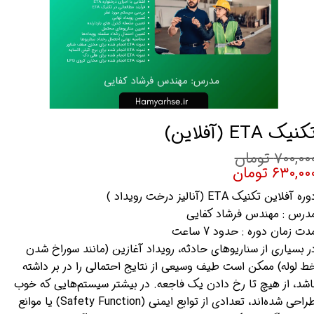
کنیک ETA (آفلاین)
۷۰۰,۰۰ تومان
۶۳۰,۰۰ تومان
ره آفلاین تکنیک ETA (آنالیز درخت رویداد )
درس : مهندس فرشاد کفایی
دت زمان دوره : حدود 7 ساعت
ر بسیاری از سناریوهای حادثه، رویداد آغازین (مانند سوراخ شدن
ط لوله) ممکن است طیف وسیعی از نتایج احتمالی را در بر داشته
اشد، از هیچ تا رخ دادن یک فاجعه. در بیشتر سیستم‌هایی که خوب
طراحی شده‌اند، تعدادی از توابع ایمنی (Safety Function) یا موانع