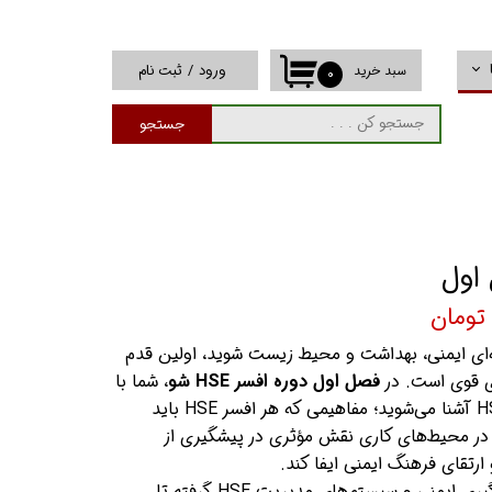
ورود
/
ثبت نام
سبد خرید
۰
حساب کاربری من
جستجو
تغییر گذر واژه
سفارشات
خروج از حساب
کاربری
ه‌ای ایمنی، بهداشت و محیط زیست شوید، اولین قدم
ی قوی است. در
فصل اول دوره افسر HSE شو
، شما با
مفاهیم پایه و ضروری حوزه HSE آشنا می‌شوید؛ مفاهیمی که هر افسر HSE باید
اند در محیط‌های کاری نقش مؤثری در پیشگیری از
رتقای فرهنگ ایمنی ایفا کند.
در این فصل، از تاریخچه شکل‌گیری ایمنی و سیستم‌های مدیریت HSE گرفته تا