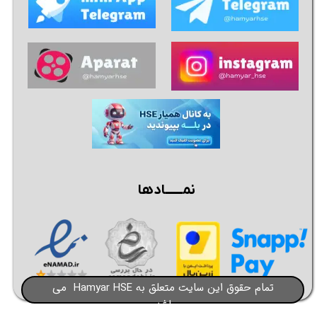
نمــــــادها
تمام حقوق این سایت متعلق به Hamyar HSE می
باشد​​​​​​​