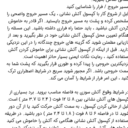
سیر خروج / فرار را شناسایی کنید
بل از شروع کار با کپسول آتش نشانی ، یک مسیر خروج واضحی را
شخص کرده و پشت به مسیر خروج بایستید. اگر قادر به خاموش
ردن آتش نباشید ، باید حتما راه فراری داشته باشید. این مسئله را
نگام تعیین محل کپسول آتش نشانی خود در نظر بگیرید و بعد از
ازیابی مطمئن شوید که گزینه های خروج چندگانه را در این نزدیکی
ارید. قبل از اینکه از کپسول آتش نشانی برای خاموش کردن آتش
ستفاده کنید ، رعایت نکات ایمنی بسیار حائز اهمیت است.
زدیکترین خروجی را پیدا کرده و طوری قرار بگیرید که پشت شما به
مت خروجی باشد. اگر مجبور شوید سریع در شرایط اضطراری ترک
نید ، این امر فرار از شرایط را آسان می کند.
ر شرایط وقوع آتش سوزی به فاصله مناسب بروید. برد بسیاری از
کپسول های آتش نشانی بین 8 تا 12 فوت ( 2.4 تا 3.7 متر ) است.
بل از خالی کردن کپسول ، به سمت آتش حرکت کنید یا از آن دور
شوید تا در فاصله 6 تا 8 فوت ( 1.8 تا 2.4 متر ) دور باشید. در طریقه
ستفاده از کپسول آتش نشانی هنگامی که آتش را خاموش می کنید
 شعله های آتش فرو می نشیند ، می توانید به آن نزدیکتر شوید.