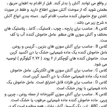
ر واقع می توانند آتش را بدتر کنند. قبل از اقدام به اطفای حریق ،
طمئن شوید که از سوخت آتش سوزی اطلاع دارید و فقط در صورت
اشتن نوع خاموش کننده مناسب اقدام کنید. دسته بندی انواع آتش
ه شرح زیر می باشد :
کلاس A : مناسب برای پارچه ، چوب ، لاستیک ، کاغذ ، پلاستیک های
ختلف و آتش سوزی های منظم. عامل خاموش کننده آب یا کف
ست.
کلاس B : مناسب برای آتش سوزی های بنزین ، گریس و روغن.
امل خاموش کننده یک ماده شیمیایی خشک یا دی اکسید کربن
است. خاموش کننده های کوچکتر از 6 پوند ( 2.72 کیلوگرم ) توصیه
می شود.
کلاس C : مناسب برای آتش سوزی های الکتریکی. عامل خاموش
ننده یک ماده شیمیایی خشک یا دی اکسید کربن است.
کلاس D : مناسب برای فلزات قابل احتراق است. عامل خاموش یک
اده شیمیایی با پودر خشک است.
کلاس K : مناسب برای آتش سوزی آشپزخانه از جمله روغن ، چربی و
ربی. ماده خاموش کننده ماده شیمیایی مرطوب یا خشک است.
کلاس ABC : این یک کپسول آتش نشانی همه منظوره است که در