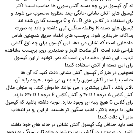
ه آن کپسول برای چه دسته آتش سوزی ها مناسب است! اکثر
پسول های آتش نشانی خانگی چند منظوره محسوب می شوند و
برای استفاده در کلاس های A ، B و C برچسب گذاری شده اند.
کپسول های دسته K وظیفه سنگین تری داشته و باید به صورت
داگانه خریداری شود. برچسب های اطفاء حریق همچنین شامل
مادهایی است که نشان می دهد این کپسول برای چه نوع آتشی
راحی شده است. اگر علامت قرمز و ضدبدری روی برچسب مشاهده
ردید ، این نشان دهنده این است که نمی توانید از این کپسول
رای این دسته از آتش استفاده کنید!
مچنین در طرز کار کپسول آتش نشانی دقت کنید که آن ها
تناسب با سایز آتش سوزی رتبه بندی می شوند. هرچه رتبه آن
الاتر باشد ، آتش بیشتری را می توانند خاموش کنند. به عنوان مثال
آتش کلاس A درجه 1 تا 40 و آتش کلاس B درجه 1 تا 640 دارند.
برای کلاس C هیچ رتبه ای وجود ندارد. توجه داشته باشید که کپسول
ایی با درجه بالاتر ، اغلب سنگین تر هستند. از این رو در انتخاب
ایز آن دقت کنید!
مه باید حداقل یک کپسول آتش نشانی در خانه های خود داشته
اشند. در صورت بروز آتش ، امنیت شما و خانه تان بستگی به نحوه