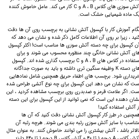
آتش سوزی های کلاس A ، B و C کار می کند. عامل خاموش کننده
ک ماده شیمیایی خشک است.
گام آموزش کار با کپسول آتش نشانی به برچسب روی آن ها دقت
نید ، زیرا بر روی آن اطلاعات کامل ذکر شده و نشان می دهد که
ن کپسول برای چه دسته آتش سوزی ها مناسب است! اکثر کپسول
ای آتش نشانی خانگی چند منظوره محسوب می شوند و برای
استفاده در کلاس های A ، B و C برچسب گذاری شده اند. کپسول
های دسته K وظیفه سنگین تری داشته و باید به صورت جداگانه
ریداری شود. برچسب های اطفاء حریق همچنین شامل نمادهایی
ست که نشان می دهد این کپسول برای چه نوع آتشی طراحی شده
ست. اگر علامت قرمز و ضدبدری روی برچسب مشاهده کردید ، این
شان دهنده این است که نمی توانید از این کپسول برای این دسته
ز آتش استفاده کنید!
مچنین در طرز کار کپسول آتش نشانی دقت کنید که آن ها
تناسب با سایز آتش سوزی رتبه بندی می شوند. هرچه رتبه آن
الاتر باشد ، آتش بیشتری را می توانند خاموش کنند. به عنوان مثال
آتش کلاس A درجه 1 تا 40 و آتش کلاس B درجه 1 تا 640 دارند.