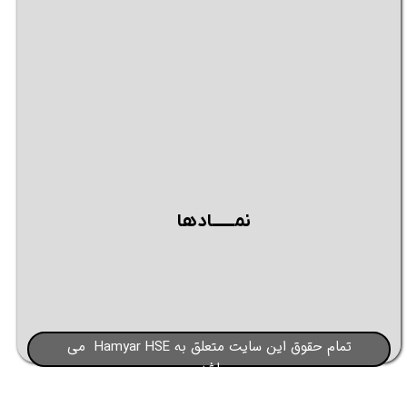
نمــــــادها
تمام حقوق این سایت متعلق به Hamyar HSE می
باشد​​​​​​​