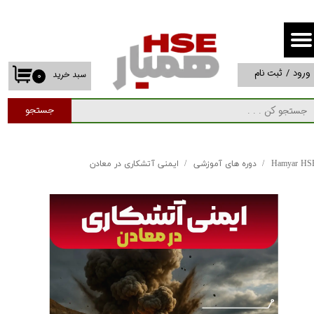
حساب کاربری من
تغییر گذر واژه
ورود
/
ثبت نام
سبد خرید
۰
سفارشات
جستجو
خروج از حساب کاربری
Hamyar HS
دوره های آموزشی
ایمنی آتشکاری در معادن