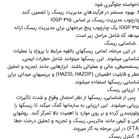
اخواسته جلوگیری شود.
ای مدیریت ریسک را تضمین کنند.
ارچوب مدیریت ریسک بر اساس IOGP 495
IOGP 495 یک چارچوب پنج مرحلهای برای مدیریت ریسک ارائه
یدهد که شامل مراحل زیر است:
ریسک
ر این مرحله، تمامی ریسکهای بالقوه مرتبط با پروژه یا عملیات
ناسایی میشوند. این ریسکها میتوانند شامل خطرات ایمنی،
یستمحیطی، مالی و عملیاتی باشند. ابزارهایی مانند تجزیه و تحلیل
خطر و قابلیت اطمینان (HAZID، HAZOP) و بررسیهای میدانی برای
ناسایی ریسکها استفاده میشوند.
ابی ریسک
س از شناسایی، ریسکها از نظر احتمال وقوع و شدت تأثیرات
رزیابی میشوند. این ارزیابی به سازمانها کمک میکند تا ریسکها را
ولویتبندی کرده و بر روی موارد با اهمیت بالا تمرکز کنند. روشهای
می و کیفی مانند ماتریس ریسک و تجزیه و تحلیل درخت خطا
ه کار میروند.
ترل ریسک