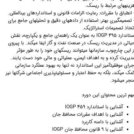
زینههای مرتبط با ریسک.
 انطباق با مقررات: رعایت الزامات قانونی و استانداردهای بینالمللی.
 تصمیمگیری بهتر: استفاده از دادههای دقیق و تحلیلهای جامع برای
تخاذ تصمیمات استراتژیک.
استاندارد IOGP 495 به عنوان یک راهنمای جامع و یکپارچه، نقش
یاتی در مدیریت ریسک در صنعت نفت و گاز ایفا میکند. با پیروی
ز این چارچوب، سازمانها میتوانند ریسکهای خود را به طور مؤثر
دیریت کرده و به اهداف ایمنی، عملیاتی و مالی خود دست یابند.
جرای موفقیتآمیز این استاندارد نه تنها به بهبود عملکرد سازمانی
مک میکند، بلکه به حفظ اعتبار و مسئولیتپذیری اجتماعی شرکتها نیز
نجر میشود.
هم ترین محتوای این دوره:
آشنایی با استاندارد IOGP 459
آشنایی با اهداف مقررات محافظ جان
آشنایی با دامنه کاربرد
آشنایی با 9 قانون محافظ جان IOGP