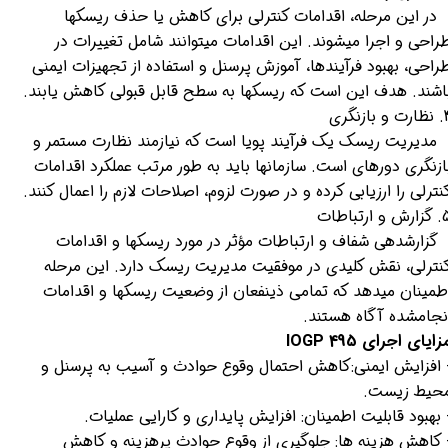
ر این مرحله، اقدامات کنترلی برای کاهش یا حذف ریسکها
راحی و اجرا میشوند. این اقدامات میتوانند شامل تغییرات در
راحی، بهبود فرآیندها، آموزش پرسنل و استفاده از تجهیزات ایمنی
اشند. هدف این است که ریسکها به سطح قابل قبولی کاهش یابند.
و بازنگری
دیریت ریسک یک فرآیند پویا است که نیازمند نظارت مستمر و
ازنگری دورهای است. سازمانها باید به طور مرتب عملکرد اقدامات
نترلی را ارزیابی کرده و در صورت لزوم، اصلاحات لازم را اعمال کنند.
ش و ارتباطات
زارشدهی شفاف و ارتباطات مؤثر در مورد ریسکها و اقدامات
نترلی، نقش کلیدی در موفقیت مدیریت ریسک دارد. این مرحله
طمینان میدهد که تمامی ذینفعان از وضعیت ریسکها و اقدامات
نجامشده آگاه هستند.
زایای اجرای IOGP 495
 افزایش ایمنی:کاهش احتمال وقوع حوادث و آسیب به پرسنل و
حیط زیست.
 بهبود قابلیت اطمینان: افزایش پایداری و کارایی عملیات.
 کاهش هزینه ها: جلوگیری از وقوع حوادث پرهزینه و کاهش