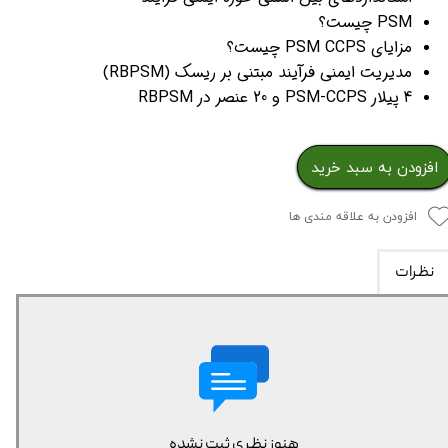
PSM چیست؟
مزایای PSM CCPS چیست؟
مدیریت ایمنی فرآیند مبتنی بر ریسک (RBPSM)
4 پیلار PSM-CCPS و 20 عنصر در RBPSM
افزودن به سبد خرید
افزودن به علاقه مندی ها
نظرات
هنوز نظری ثبت نشده