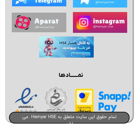
نمــــــادها
تمام حقوق این سایت متعلق به Hamyar HSE می
باشد​​​​​​​