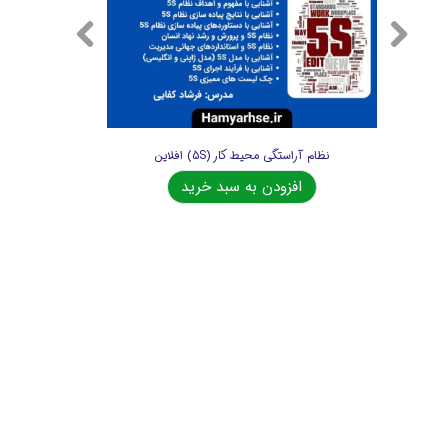
نظام آراستگی محیط کار (5S) افلاین
افزودن به سبد خرید