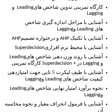
کارگاه تمرینی تدوین شاخص های
و
Leading
Lagging
آشنایی با مراحل اندازه گیری شاخص
های
و
Lagging
Leading
آشنایی با تکنیک
و درختواره تصمیم
AHP
AHP
آشنایی با محیط نرم افزاری
Superdecision
آشنایی با روند وزن دهی شاخص های
Leading
و
در
کارگاه تمرینی
Superdecision +
Lagging
آشنایی با طیف لیکرت 5 تایی جهت امتیازدهی
کیفیت شاخص های
و
Lagging
Leading
نحوه برآورد امتیاز نهایی شاخص های
Leading
و
Lagging
آشنایی با فرمول انحراف معیار و نحوه محاسبه
آن