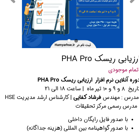
رزیابی ریسک PHA Pro
تمام موجودی
وره آنلاین نرم افزار ارزیابی ریسک PHA Pro
یخ ٨ و ٩ و ١٠ تير ماه | ساعت 18 الی 21
درس : مهندس
فرشاد کفایی
| کارشناس ارشد مدیریت HSE
 مدرس رسمی مرکز تحقیقات
با صدور فایل رایگان داخلی
با صدور گواهینامه بین المللی (هزینه جداگانه)