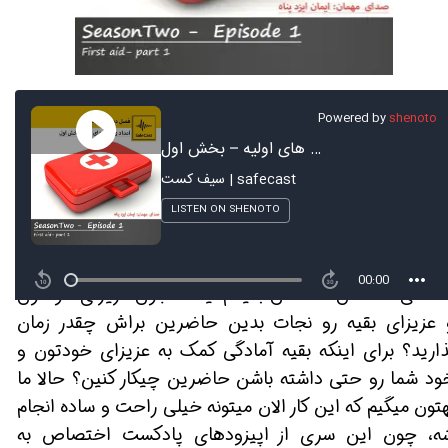
ونستن نکات خیلی ساده و ابتدایی میتونید توی شرایط
ختلفی که اتفاق افتادنش بعیدم نیست جون عزیزای خودتون
 عزیزای بقیه رو نجات بدین حاضرین براش چقدر زمان
ذارید؟ برای اینکه بقیه آمادگی کمک به عزیزای خودتون و
ود شما رو حتی داشته باشن حاضرین چیکار کنین؟ حالا ما
هتون میگیم که این کار الان میتونه خیلی راحت و ساده انجام
ه، چون این سری از اپیزودهای پادکست اختصاص به