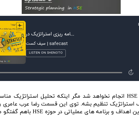
برنامه ریزی استراتژیک در حوزه HSE انجام نخواهد شد مگر اینکه تحلیل اس
اف استراتژیک تنظیم بشه. توی این قسمت رضا عرب عامری 
برنامه های عملیاتی در حوزه HSE باهم گفتگو میکنن.