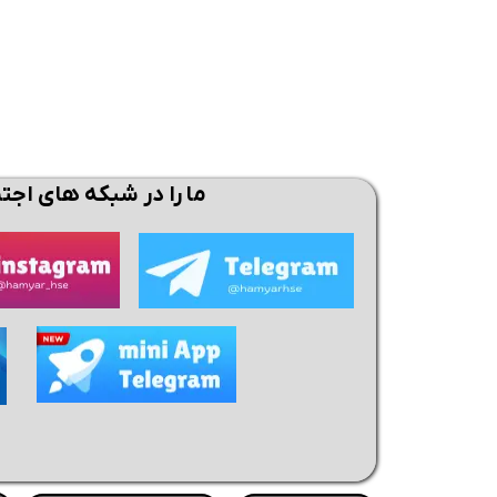
ما را در شبکه های اجت